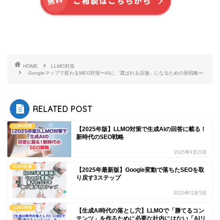
HOME
LLMO対策
Googleマップで変わるMEO対策〜AIに「選ばれる店舗」になるための新戦略〜
RELATED POST
LLMO対策
【2025年版】LLMO対策で生成AIの回答に載る！
新時代のSEO戦略
2025年9月21日
LLMO対策
【2025年最新版】Google変動で落ちたSEOを取
り戻す3ステップ
2025年12月5日
LLMO対策
【生成AI時代の落とし穴】LLMOで「勝てるコン
テンツ」を作るために必要な社内にはない「AIリ