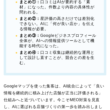
まとめ①：
口コミはAIが要約する「素
材」になった。件数より内容の具体性が
問われる。
まとめ②：
星評価の高さだけでは差別化
できない。AIに「何が良い店か」を伝え
る情報が必要。
まとめ③：
Googleビジネスプロフィール
全体が、AIへの情報提供ツールとして機
能する時代になった。
まとめ④：
口コミ収集は継続的な運用と
して設計し直すことが、競合との差を生
む。
Googleマップを使った集客は、AI統合によって「良い
情報を継続的に積み上げた店舗が正当に評価される」
仕組みへと近づいています。今こそMEO対策を見直
し、AIに選ばれる店舗づくりの第一歩を踏み出しまし