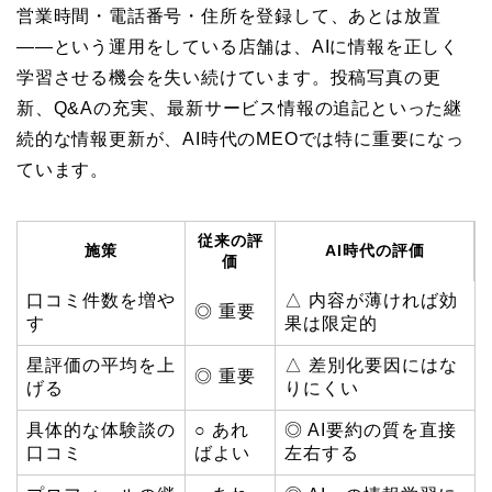
営業時間・電話番号・住所を登録して、あとは放置
——という運用をしている店舗は、AIに情報を正しく
学習させる機会を失い続けています。投稿写真の更
新、Q&Aの充実、最新サービス情報の追記といった継
続的な情報更新が、AI時代のMEOでは特に重要になっ
ています。
従来の評
施策
AI時代の評価
価
口コミ件数を増や
△ 内容が薄ければ効
◎ 重要
す
果は限定的
星評価の平均を上
△ 差別化要因にはな
◎ 重要
げる
りにくい
具体的な体験談の
○ あれ
◎ AI要約の質を直接
口コミ
ばよい
左右する