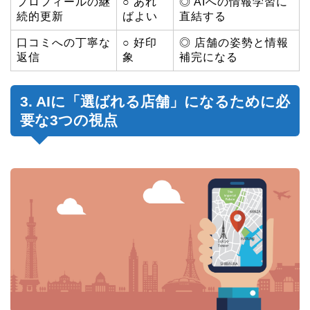
プロフィールの継
○ あれ
◎ AIへの情報学習に
続的更新
ばよい
直結する
口コミへの丁寧な
○ 好印
◎ 店舗の姿勢と情報
返信
象
補完になる
3. AIに「選ばれる店舗」になるために必
要な3つの視点