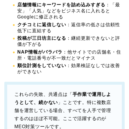
店舗情報にキーワードを詰め込みすぎる
：「最
安」「人気」などをビジネス名に入れると
Googleに修正される
クチコミに返信しない
：返信率の低さは信頼性
低下に直結する
投稿が三日坊主になる
：継続更新できないと評
価が下がる
NAP情報がバラバラ
：他サイトでの店舗名・住
所・電話番号が不一致だとマイナス
順位計測をしていない
：効果検証なしでは改善
ができない
これらの失敗、共通点は「
手作業で運用しよ
うとして、続かない
」ことです。特に複数店
舗を運営している場合、すべてを人手で管理
するのはほぼ不可能。ここで活躍するのが
MEO対策ツールです。